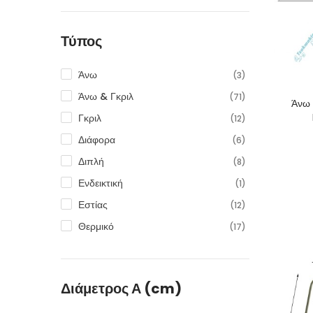
BEKO
(44)
BELLING
(1)
Τύπος
BLOMBERG
(32)
BLUESKY
(1)
Άνω
(3)
BOMPANI
(4)
Άνω & Γκριλ
(71)
Άνω 
BOSCH
(145)
Γκριλ
(12)
BRANDT
(6)
Διάφορα
(6)
CANDY
(14)
Διπλή
(8)
CARAD
(1)
Ενδεικτική
(1)
CONTI
(1)
Εστίας
(12)
CROWN
(1)
Θερμικό
(17)
DAEWOO
(6)
Θερμοστάτη
(2)
DAVO
(1)
Θερμοστάτης
(20)
DAVOLINE
(2)
Διάμετρος Α (cm)
Κάλυμμα
(13)
DeLonghi
(5)