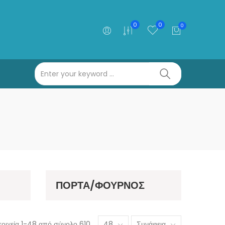
0
0
0
ΠΟΡΤΑ/ΦΟΥΡΝΟΣ
τοιχεία 1-48 από σύνολο 610
48
Συνάφεια