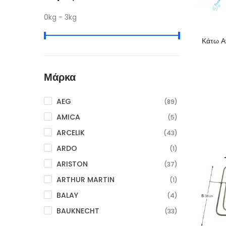
0kg - 3kg
Κάτω Α
Μάρκα
AEG
(89)
AMICA
(5)
ARCELIK
(43)
ARDO
(1)
ARISTON
(37)
ARTHUR MARTIN
(1)
BALAY
(4)
BAUKNECHT
(33)